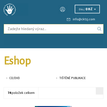
0 Kč
0 ks /
info
@
cktzj.com
Eshop
CD/DVD
TIŠTĚNÉ PUBLIKACE
74
položek celkem