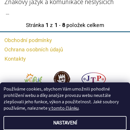
Znakový jazyk a komunikace neslyšících
...
Stránka
1
z
1
-
8
položek celkem
Obchodní podmínky
Ochrana osobních údajů
Kontakty
Používáme cookies, abychom Vám umožnili pohodlné
prohlížení webu a díky analýze provozu webu neustále
zlepšovali jeho funkce, výkon a použitelnost. Jaké soubory
používáme, naleznete
v tomto článku
.
NASTAVENÍ
2026 © Česká komora tlumočníků znakového jazyka, všechna