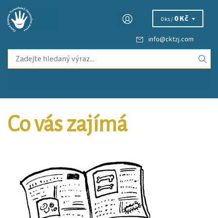
0 Kč
0 ks /
info
@
cktzj.com
Co vás zajímá