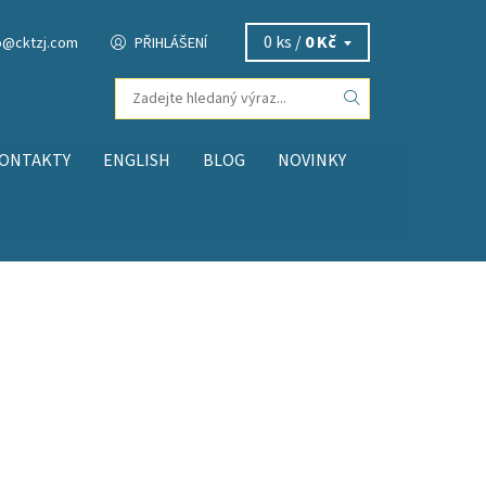
0 ks /
0 Kč
o
@
cktzj.com
PŘIHLÁŠENÍ
ONTAKTY
ENGLISH
BLOG
NOVINKY