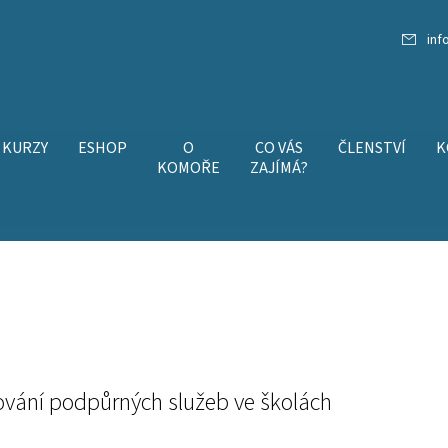
inf
KURZY
ESHOP
O
CO VÁS
ČLENSTVÍ
K
KOMOŘE
ZAJÍMÁ?
vání podpůrných služeb ve školách