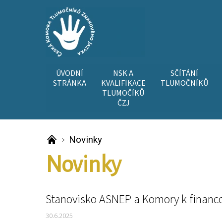
ÚVODNÍ
NSK A
SČÍTÁNÍ
STRÁNKA
KVALIFIKACE
TLUMOČNÍKŮ
TLUMOČÍKŮ
ČZJ
Novinky
Novinky
Stanovisko ASNEP a Komory k financo
30.6.2025