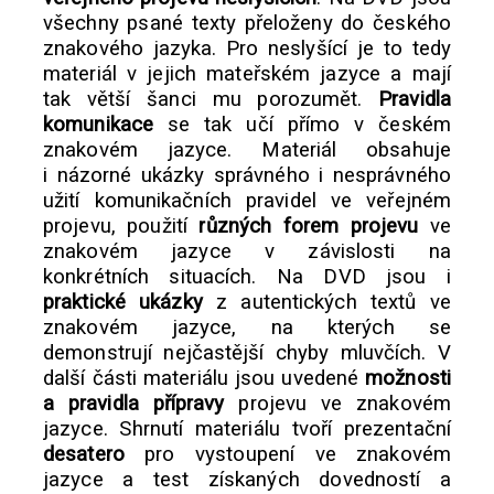
všechny psané texty přeloženy do českého
znakového jazyka. Pro neslyšící je to tedy
materiál v jejich mateřském jazyce a mají
tak větší šanci mu porozumět.
Pravidla
komunikace
se tak učí přímo v českém
znakovém jazyce. Materiál obsahuje
i názorné ukázky správného i nesprávného
užití komunikačních pravidel ve veřejném
projevu, použití
různých forem projevu
ve
znakovém jazyce v závislosti na
konkrétních situacích. Na DVD jsou i
praktické ukázky
z autentických textů ve
znakovém jazyce, na kterých se
demonstrují nejčastější chyby mluvčích. V
další části materiálu jsou uvedené
možnosti
a pravidla přípravy
projevu ve znakovém
jazyce. Shrnutí materiálu tvoří prezentační
desatero
pro vystoupení ve znakovém
jazyce a test získaných dovedností a