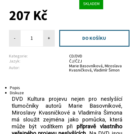
SKLADEM
207 Kč
-
+
Kategorie:
CD/DVD
Jazyk:
ČJ/ČZJ
Marie Basovníková, Miroslava
Autor:
Kvasničková, Vladimír Šimon
Popis
Diskuze
DVD Kultura projevu nejen pro neslyšící
tlumočníky autorů Marie Basovníkové,
Miroslavy Kvasničkové a Vladimíra Šimona
má sloužit zejména jako pomůcka, která
může být vodítkem při
přípravě vlastního
veřejného projevu neslyšících
. Na DVD jsou