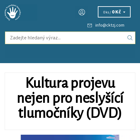
0 Kč
0 ks /
info
@
cktzj.com
Kultura projevu
nejen pro neslyšící
tlumočníky (DVD)