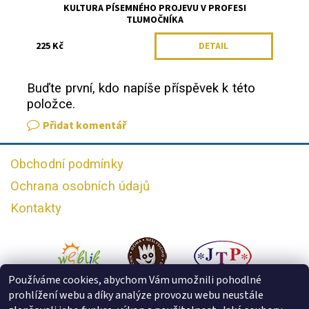
KULTURA PÍSEMNÉHO PROJEVU V PROFESI
TLUMOČNÍKA
225 Kč
DETAIL
Buďte první, kdo napíše příspěvek k této
položce.
Přidat komentář
Obchodní podmínky
Ochrana osobních údajů
Kontakty
Používáme cookies, abychom Vám umožnili pohodlné
prohlížení webu a díky analýze provozu webu neustále