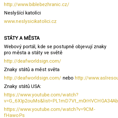
http://www.biblebezhranic.cz/
Neslyšící katolíci
www.neslysicikatolici.cz
STÁTY A MĚSTA
Webový portál, kde se postupně objevují znaky
pro města a státy ve světě
http://deafworldsign.com/
Znaky států a měst světa
http://deafworldsign.com/
nebo
http://www.aslreso
Znaky států USA:
https://www.youtube.com/watch?
v=G_6XIp2ouMs&list=PL1mD7Vt_m0rHVCHGA34Ab
https://www.youtube.com/watch?v=9CM-
fHawoPs