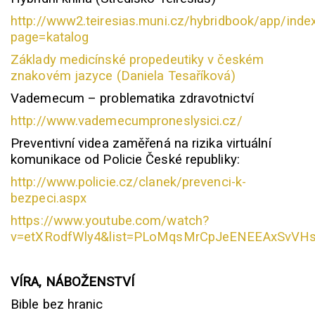
http://www2.teiresias.muni.cz/hybridbook/app/inde
page=katalog
Základy medicínské propedeutiky v českém
znakovém jazyce (Daniela Tesaříková)
Vademecum – problematika zdravotnictví
http://www.vademecumproneslysici.cz/
Preventivní videa zaměřená na rizika virtuální
komunikace od Policie České republiky:
http://www.policie.cz/clanek/prevenci-k-
bezpeci.aspx
https://www.youtube.com/watch?
v=etXRodfWly4&list=PLoMqsMrCpJeENEEAxSvVHs
VÍRA, NÁBOŽENSTVÍ
Bible bez hranic