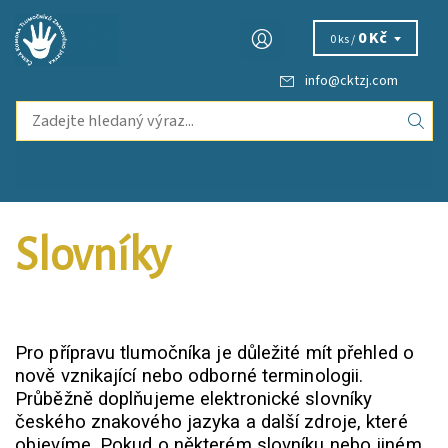
0 Kč
0 ks /
info
@
cktzj.com
Slovníky
Pro přípravu tlumočníka je důležité mít přehled o
nově vznikající nebo odborné terminologii.
Průběžně doplňujeme elektronické slovníky
českého znakového jazyka a další zdroje, které
objevíme. Pokud o některém slovníku nebo jiném