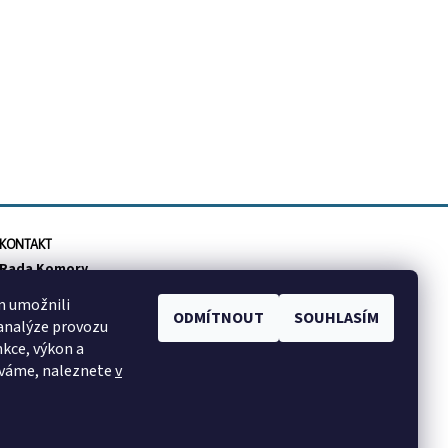
KONTAKT
Rada Komory
info
@
cktzj.com
m umožnili
ODMÍTNOUT
SOUHLASÍM
Sledujte nás na Facebooku
 analýze provozu
nkce, výkon a
íváme, naleznete
v