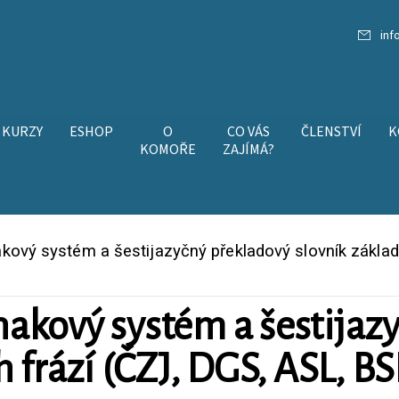
inf
KURZY
ESHOP
O
CO VÁS
ČLENSTVÍ
K
KOMOŘE
ZAJÍMÁ?
kový systém a šestijazyčný překladový slovník základ
akový systém a šestijaz
h frází (ČZJ, DGS, ASL, 