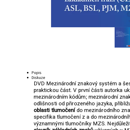
Popis
Diskuze
DVD Mezinárodní znakový systém a šest
praktickou část. V první části autorka 
mezinárodním kódům; mezinárodní znako
odlišnosti od přirozeného jazyka, přib
oblasti tlumočení
do mezinárodního znak
specifika tlumočení z a do mezinárodníh
významnými tlumočníky MZS. Nejdůležit