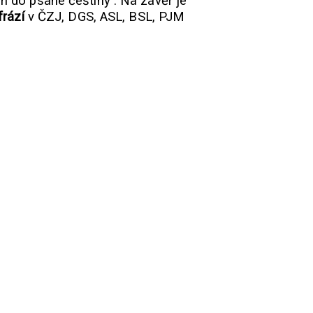
m do psané češtiny . Na závěr je
frází
v ČZJ, DGS, ASL, BSL, PJM