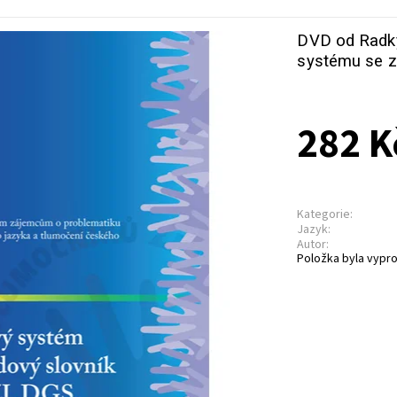
DVD od Radk
systému se z
282 K
Kategorie:
Jazyk:
Autor:
Položka byla vypro