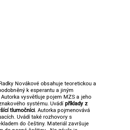
 Radky Novákové obsahuje teoretickou a
podobněný k esperantu a jiným
 Autorka vysvětluje pojem MZS a jeho
ho znakového systému. Uvádí
příklady z
šící tlumočníci
. Autorka pojmenovává
uacích. Uvádí také rozhovory s
ladem do češtiny. Materiál završuje