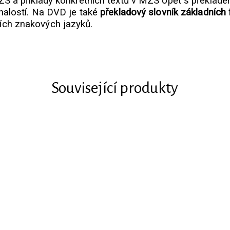
S a příklady konkrétních textů v MZS opět s překlade
nalostí. Na DVD je také
překladový slovník základních 
ích znakových jazyků.
Související produkty