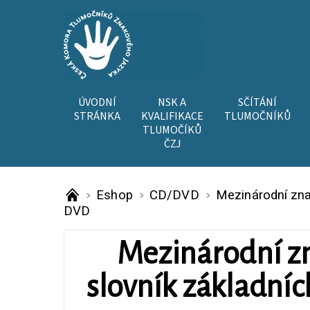
ÚVODNÍ
NSK A
SČÍTÁNÍ
STRÁNKA
KVALIFIKACE
TLUMOČNÍKŮ
TLUMOČÍKŮ
ČZJ
Eshop
CD/DVD
Mezinárodní zna
DVD
Mezinárodní zn
slovník základníc