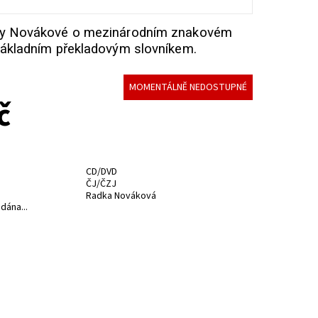
y Novákové o mezinárodním znakovém
ákladním překladovým slovníkem.
MOMENTÁLNĚ NEDOSTUPNÉ
č
CD/DVD
ČJ/ČZJ
Radka Nováková
dána...