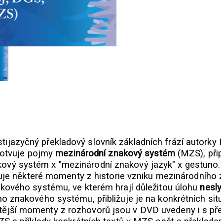
ijazyčný překladový slovník základních frází autorky
ukotvuje pojmy
mezinárodní znakový systém
(MZS), při
vý systém x "mezinárodní znakový jazyk" x gestuno.
ližuje některé momenty z historie vzniku mezinárodní
ového systému, ve kterém hrají důležitou úlohu
nesly
o znakového systému, přibližuje je na konkrétních sit
ější momenty z rozhovorů jsou v DVD uvedeny i s přek