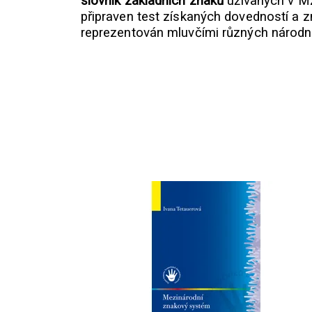
slovník základních znaků
užívaných v MZ
připraven test získaných dovedností a z
reprezentován mluvčími různých národn