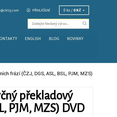
0 ks /
0 Kč
o
@
cktzj.com
PŘIHLÁŠENÍ
ONTAKTY
ENGLISH
BLOG
NOVINKY
ních frází (ČZJ, DGS, ASL, BSL, PJM, MZS)
yčný překladový
BSL, PJM, MZS) DVD