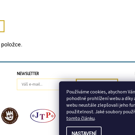
 položce.
NEWSLETTER
Používáme cookies, abychom Vá
pohodlné prohlížení webu a díky
webu neustále zlepšovali jeho fu
použitelnost. Jaké soubory použ
tomto článku
.
NASTAVENÍ