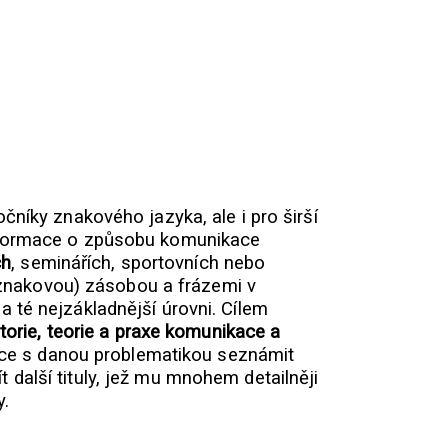
níky znakového jazyka, ale i pro širší
í informace o způsobu komunikace
ch
, seminářích, sportovních nebo
 (znakovou) zásobou a frázemi v
 té nejzákladnější úrovni. Cílem
storie, teorie a praxe komunikace a
chce s danou problematikou seznámit
t další tituly, jež mu mnohem detailněji
y.