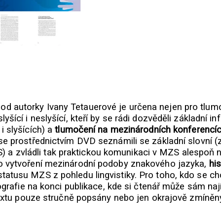
 autorky Ivany Tetauerové je určena nejen pro tlumoč
lyšící i neslyšící, kteří by se rádi dozvěděli základn
i slyšících) a
tlumočení na mezinárodních konferencí
 se prostřednictvím DVD seznámili se základní slovní
 a zvládli tak praktickou komunikaci v MZS alespoň na
 o vytvoření mezinárodní podoby znakového jazyka,
hi
statusu MZS z pohledu lingvistiky. Pro toho, kdo se 
iografie na konci publikace, kde si čtenář může sám nají
v textu pouze stručně popsány nebo jen okrajově zmíněn