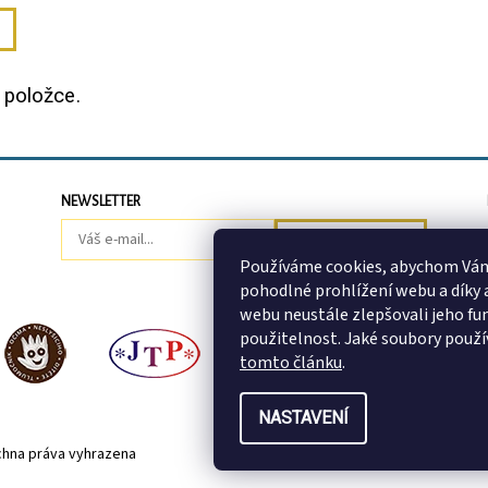
 položce.
NEWSLETTER
Používáme cookies, abychom Vá
pohodlné prohlížení webu a díky
webu neustále zlepšovali jeho fu
použitelnost. Jaké soubory použ
tomto článku
.
NASTAVENÍ
chna práva vyhrazena