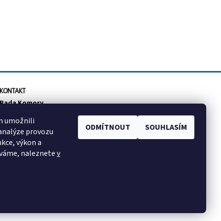
KONTAKT
Rada Komory
info
@
cktzj.com
m umožnili
ODMÍTNOUT
SOUHLASÍM
Sledujte nás na Facebooku
 analýze provozu
nkce, výkon a
íváme, naleznete
v
Vytvořil Shoptet