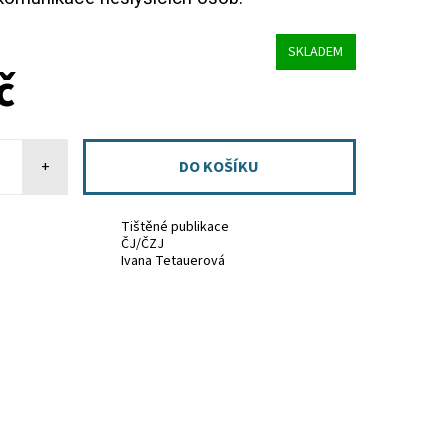
SKLADEM
č
+
Tištěné publikace
ČJ/ČZJ
Ivana Tetauerová