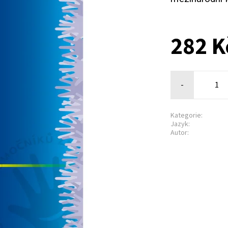
282 K
-
Kategorie:
Jazyk:
Autor: