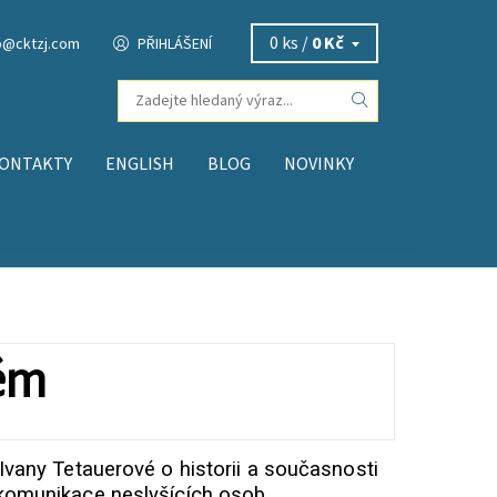
0 ks /
0 Kč
o
@
cktzj.com
PŘIHLÁŠENÍ
ONTAKTY
ENGLISH
BLOG
NOVINKY
tém
Ivany Tetauerové o historii a současnosti
komunikace neslyšících osob.