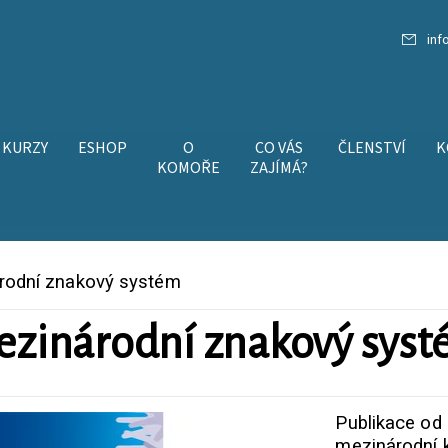
inf
KURZY
ESHOP
O
CO VÁS
ČLENSTVÍ
K
KOMOŘE
ZAJÍMÁ?
rodní znakový systém
zinárodní znakový sys
Publikace od 
mezinárodní 