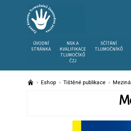
ÚVODNÍ
NSK A
SČÍTÁNÍ
STRÁNKA
KVALIFIKACE
TLUMOČNÍKŮ
TLUMOČÍKŮ
ČZJ
Eshop
Tištěné publikace
Meziná
Me