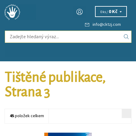
0 Kč
0 ks /
info
@
cktzj.com
Tištěné publikace
,
Strana 3
45
položek celkem