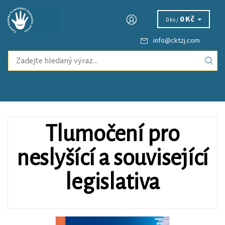
0 Kč
0 ks /
info
@
cktzj.com
Tlumočení pro
neslyšící a související
legislativa