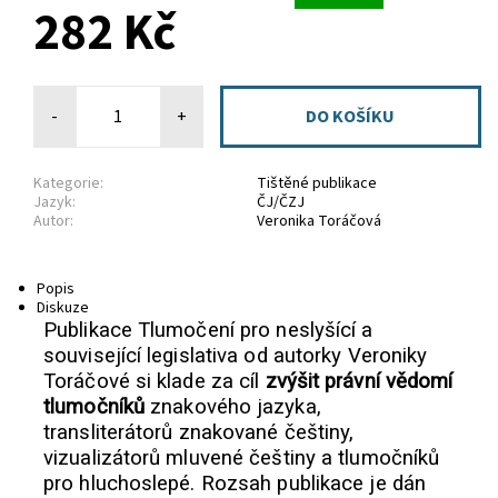
282 Kč
-
+
Kategorie:
Tištěné publikace
Jazyk:
ČJ/ČZJ
Autor:
Veronika Toráčová
Popis
Diskuze
Publikace Tlumočení pro neslyšící a
související legislativa od autorky Veroniky
Toráčové si klade za cíl
zvýšit právní vědomí
tlumočníků
znakového jazyka,
transliterátorů znakované češtiny,
vizualizátorů mluvené češtiny a tlumočníků
pro hluchoslepé. Rozsah publikace je dán