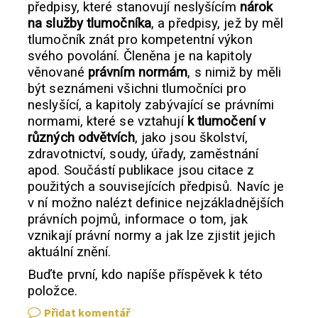
předpisy, které stanovují neslyšícím
nárok
na služby tlumočníka
, a předpisy, jež by měl
tlumočník znát pro kompetentní výkon
svého povolání. Členěna je na kapitoly
věnované
právním normám
, s nimiž by měli
být seznámeni všichni tlumočníci pro
neslyšící, a kapitoly zabývající se právními
normami, které se vztahují
k tlumočení v
různých odvětvích
, jako jsou školství,
zdravotnictví, soudy, úřady, zaměstnání
apod. Součástí publikace jsou citace z
použitých a souvisejících předpisů. Navíc je
v ní možno nalézt definice nejzákladnějších
právních pojmů, informace o tom, jak
vznikají právní normy a jak lze zjistit jejich
aktuální znění.
Buďte první, kdo napíše příspěvek k této
položce.
Přidat komentář