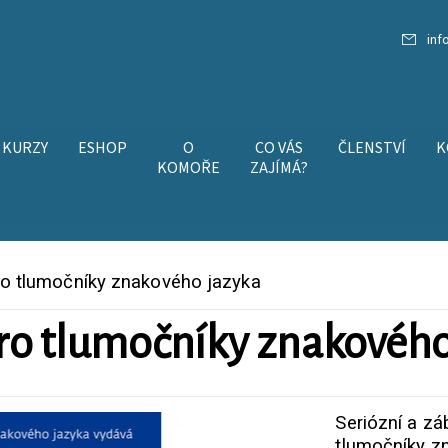
inf
KURZY
ESHOP
O
CO VÁS
ČLENSTVÍ
K
KOMOŘE
ZAJÍMÁ?
ro tlumočníky znakového jazyka
ro tlumočníky znakového
Seriózní a z
tlumočníky z