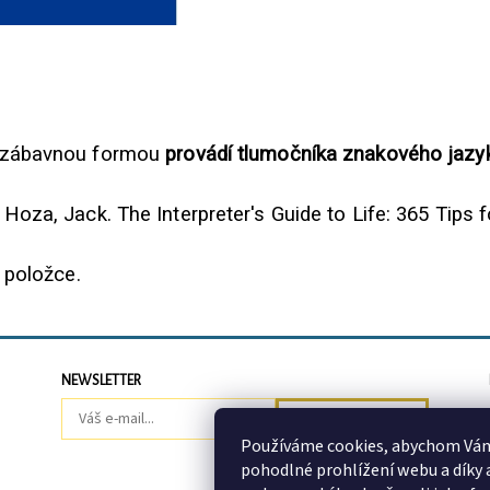
é zábavnou formou
provádí tlumočníka znakového jazy
oza, Jack. The Interpreter's Guide to Life: 365 Tips f
 položce.
NEWSLETTER
Používáme cookies, abychom Vá
pohodlné prohlížení webu a díky