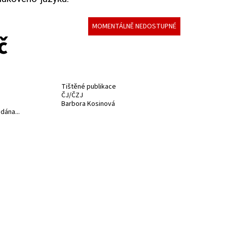
MOMENTÁLNĚ NEDOSTUPNÉ
č
Tištěné publikace
ČJ/ČZJ
Barbora Kosinová
dána...