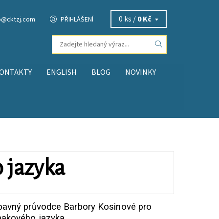
0 ks /
0 Kč
o
@
cktzj.com
PŘIHLÁŠENÍ
ONTAKTY
ENGLISH
BLOG
NOVINKY
 jazyka
ábavný průvodce Barbory Kosinové pro
nakového jazyka.