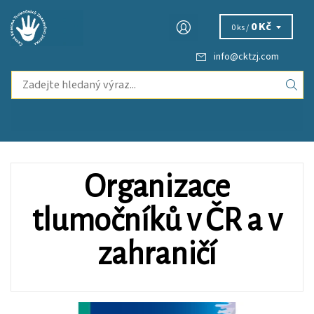
0 Kč
0 ks /
info
@
cktzj.com
Organizace
tlumočníků v ČR a v
zahraničí