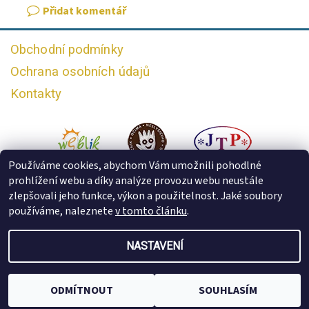
Přidat komentář
Obchodní podmínky
Ochrana osobních údajů
Kontakty
Používáme cookies, abychom Vám umožnili pohodlné
prohlížení webu a díky analýze provozu webu neustále
zlepšovali jeho funkce, výkon a použitelnost. Jaké soubory
používáme, naleznete
v tomto článku
.
NASTAVENÍ
2026 © Česká komora tlumočníků znakového jazyka, všechna
práva vyhrazena
Vytvořil Shoptet
ODMÍTNOUT
SOUHLASÍM