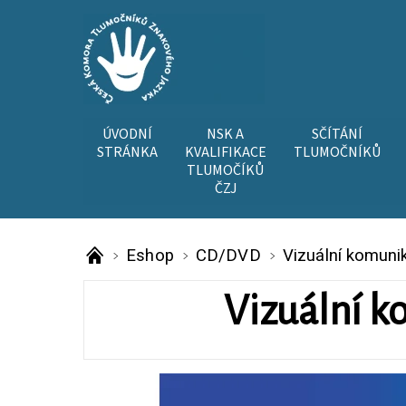
ÚVODNÍ
NSK A
SČÍTÁNÍ
STRÁNKA
KVALIFIKACE
TLUMOČNÍKŮ
TLUMOČÍKŮ
ČZJ
Eshop
CD/DVD
Vizuální komuni
Vizuální k