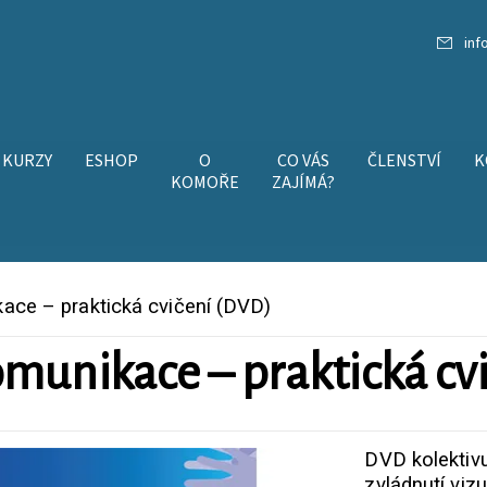
inf
KURZY
ESHOP
O
CO VÁS
ČLENSTVÍ
K
KOMOŘE
ZAJÍMÁ?
kace – praktická cvičení (DVD)
omunikace – praktická cv
DVD kolektivu
zvládnutí viz