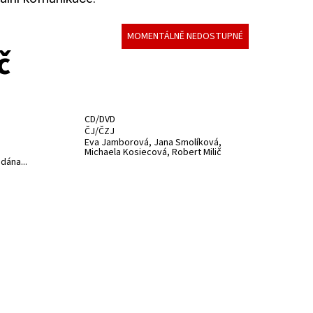
MOMENTÁLNĚ NEDOSTUPNÉ
č
CD/DVD
ČJ/ČZJ
Eva Jamborová, Jana Smolíková,
Michaela Kosiecová, Robert Milič
dána...