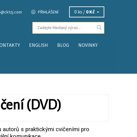
0 ks /
0 Kč
o
@
cktzj.com
PŘIHLÁŠENÍ
ONTAKTY
ENGLISH
BLOG
NOVINKY
ičení (DVD)
 autorů s praktickými cvičeními pro
uální komunikace.