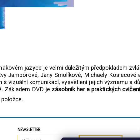
akovém jazyce je velmi důležitým předpokladem zvlád
Evy Jamborové, Jany Smolíkové, Michaely Kosiecové a
h s vizuální komunikací, vysvětlení jejich významu a d
té. Základem DVD je
zásobník her a praktických cvičen
 položce.
NEWSLETTER