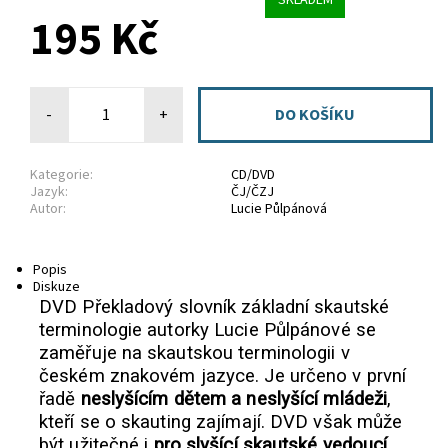
195 Kč
-
+
Kategorie:
CD/DVD
Jazyk:
ČJ/ČZJ
Autor:
Lucie Půlpánová
Popis
Diskuze
DVD Překladový slovník základní skautské
terminologie autorky Lucie Půlpánové se
zaměřuje na skautskou terminologii v
českém znakovém jazyce. Je určeno v první
řadě
neslyšícím dětem a neslyšící mládeži
,
kteří se o skauting zajímají. DVD však může
být užitečné i
pro slyšící skautské vedoucí
,