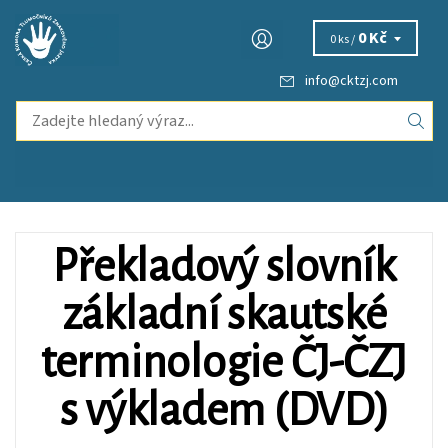
0 Kč
0 ks /
info
@
cktzj.com
Překladový slovník
základní skautské
terminologie ČJ-ČZJ
s výkladem (DVD)